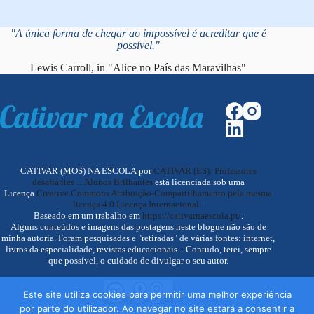
"A única forma de chegar ao impossível é acreditar que é
possível."
Lewis Carroll, in "Alice no País das Maravilhas"
CATIVAR (MOS) NA ESCOLA por
CATIVAR (ES): Professores
desafiantes ... Alunos Brilhantes
está licenciada sob uma
Licença
Creative Commons Atribuição-Compartilhamento pela mesma
licença 4.0 Licença Internacional
.
Baseado em um trabalho em
https://cativarnaescola.pt/
.
Alguns conteúdos e imagens das postagens neste blogue não são de
minha autoria. Foram pesquisadas e "retiradas" de várias fontes: internet,
livros da especialidade, revistas educacionais... Contudo, terei, sempre
que possível, o cuidado de divulgar o seu autor.
Este site utiliza cookies para permitir uma melhor experiência
por parte do utilizador. Ao navegar no site estará a consentir a
Política de Privacidade