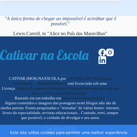
"A única forma de chegar ao impossível é acreditar que é
possível."
Lewis Carroll, in "Alice no País das Maravilhas"
CATIVAR (MOS) NA ESCOLA por
CATIVAR (ES): Professores
desafiantes ... Alunos Brilhantes
está licenciada sob uma
Licença
Creative Commons Atribuição-Compartilhamento pela mesma
licença 4.0 Licença Internacional
.
Baseado em um trabalho em
https://cativarnaescola.pt/
.
Alguns conteúdos e imagens das postagens neste blogue não são de
minha autoria. Foram pesquisadas e "retiradas" de várias fontes: internet,
livros da especialidade, revistas educacionais... Contudo, terei, sempre
que possível, o cuidado de divulgar o seu autor.
Este site utiliza cookies para permitir uma melhor experiência