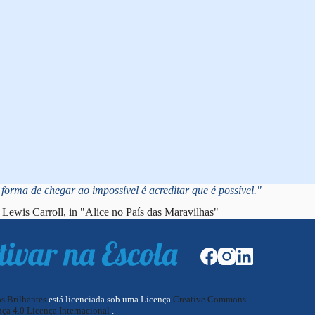
forma de chegar ao impossível é acreditar que é possível."
Lewis Carroll, in "Alice no País das Maravilhas"
os Brilhantes
está licenciada sob uma Licença
Creative Commons
ça 4.0 Licença Internacional
.