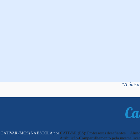
"A única 
CATIVAR (MOS) NA ESCOLA por
CATIVAR (ES): Professores desafiantes ... Alun
Atribuição-Compartilhamento pela mesma licen